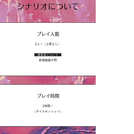
シナリオについて
​プレイ人数
2人～（上限なし）
探索者について
新規継続不問
プレイ時間
2時間～
​（ボイスセッション）